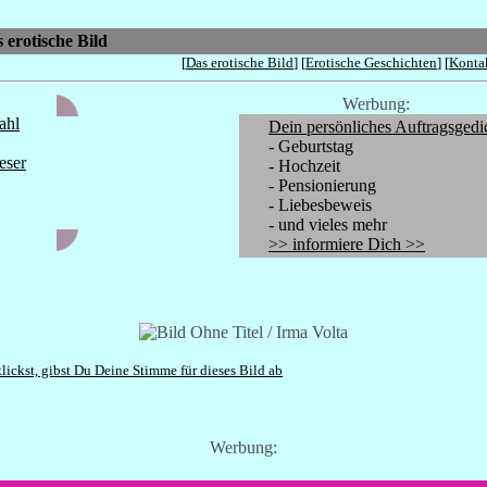
 erotische Bild
[
Das erotische Bild
] [
Erotische Geschichten
] [
Konta
Werbung:
ahl
Dein persönliches Auftragsgedi
- Geburtstag
eser
- Hochzeit
- Pensionierung
- Liebesbeweis
- und vieles mehr
>> informiere Dich >>
lickst, gibst Du Deine Stimme für dieses Bild ab
Werbung: