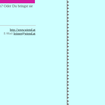
n? Oder Du bringst sie
http://www.wiend.at
E-Mail:
leitner@wiend.at