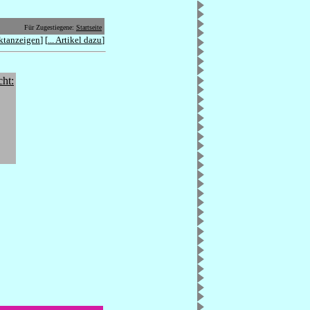
Für Zugestiegene:
Startseite
ktanzeigen
] [
... Artikel dazu
]
cht: