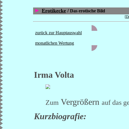
Erotikecke
/
Das erotische Bild
[
Da
zurück zur Hauptauswahl
monatlichen Wertung
Irma Volta
Vergrößern
Zum
auf das g
Kurzbiografie: