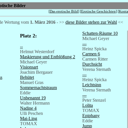
tische Bilder
[
Das erotische Bild
] [
Erotische Geschichten
] [
Konta
uelle Wertung vom
1. März 2016
- >>
diese Bilder stehen zur Wahl
<<
Schatten-Räume 10
Platz 2:
Michael Geyer
---
--
Heinz Spicka
Helmut Westerdorf
Carmen 6
Maskierung und Entblößung 2
Carmen Ritter
Michael Geyer
Durchsicht
Visionsart
Verena Sternath
Joachim Bergauer
---
ss
Behütet
Heinz Spicka
Manuel Gras
Leichtsinn
Sommernachtstraum
Verena Sternath
Eddie
---
Unbenannt 19
Peter Stenzel
Walter Hermann
Lolita
Nadine 4
TOMAX
Ulli Peschen
Epiphany
Mai-Ling
Eddie
TOMAX
Jump