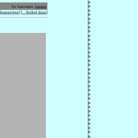
Für Zugestiegene:
Startseite
ktanzeigen
] [
... Artikel dazu
]