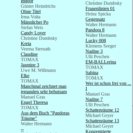
Indoor
Christine Dumbsky
Günter Heindrichs
Frauenlinien 01
Ohne Titel
Heinz Spicka
Irma Volta
Gegensatz
Männlicher Po
Walter Hermann
Stefan Weis
Pandora 8
Candy Lover
Walter Hermann
Christine Dumbsky
Lucky 008
Kreta
Klemens Seeger
Verena Sternath
Nadine 3
Claudine
Ulli Peschen
TOMAX
EM-BALLerina
Jasmine 3
TOMAX
Uwe M. Willmann
Sabina
Elke
TOMAX
TOMAX
Wer ist schon frei von ...
Manchmal zeichnet man
I
jemanden sehr behutsam
Manuel Gras
Manuel Gras
Nadine 7
Engel Theresa
Ulli Peschen
TOMAX
Schattenräume 12
Aus dem Buch "Pandoras
Michael Geyer
Träume"
Schattenräume 13
Walter Hermann
Michael Geyer
--
Konzentrierte