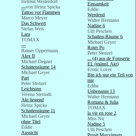
Helmut Westerdorf
Einsamkeit
---
von Heinz Spicka
Eddie
Tattoo vor Flammen
Werdend
Marco Meyer
Walter Hermann
Das Schwert
Nadine 6
Stefan Weis
Ulli Peschen
Lara
Schatten-Räume 6
TOMAX
Michael Geyer
---
Roter Po
Rainer Oppermann
Peter Stenzel
Alex II
... (4) aus de Fotoserie
Michael Degner
EL (männl. Akt)
Schattenräume 14
Erotic Lover
Michael Geyer
Bin ich nur ein Teil von
Part
mir
Peter Stenzel
Eddie
Leichtsinn
Unbenannt 13
Verena Sternath
Walter Hermann
Akt liegend
Romana & Julia
Heinz Spicka
TOMAX
Schattenräume 11
la vie en rose 2
Michael Geyer
Miss Nic
ohne Titel
Nadine 5
Eddie
Ulli Peschen
Aussicht
Prosit Maxximum