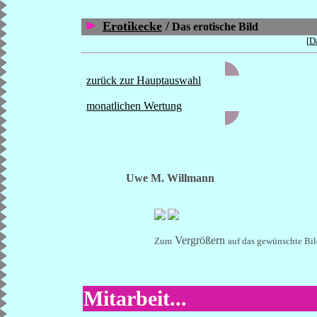
Erotikecke
/
Das erotische Bild
[
Da
zurück zur Hauptauswahl
monatlichen Wertung
Uwe M. Willmann
Vergrößern
Zum
auf das gewünschte Bil
Mitarbeit...