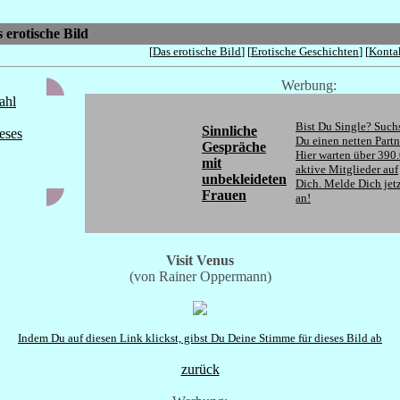
 erotische Bild
[
Das erotische Bild
] [
Erotische Geschichten
] [
Konta
Werbung:
ahl
Bist Du Single? Such
Sinnliche
eses
Du einen netten Partn
Gespräche
Hier warten über 390
mit
aktive Mitglieder auf
unbekleideten
Dich. Melde Dich jet
Frauen
an!
Visit Venus
(von Rainer Oppermann)
Indem Du auf diesen Link klickst, gibst Du Deine Stimme für dieses Bild ab
zurück