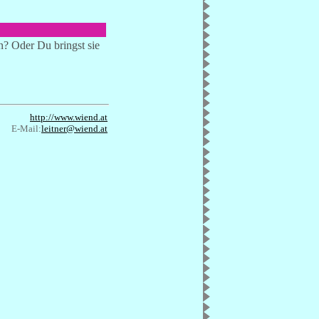
n? Oder Du bringst sie
http://www.wiend.at
E-Mail:
leitner@wiend.at