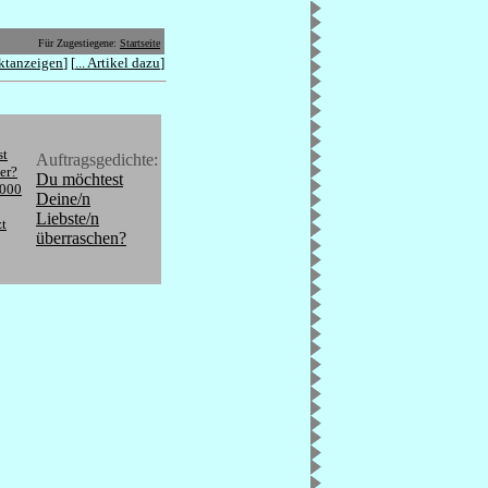
Für Zugestiegene:
Startseite
ktanzeigen
] [
... Artikel dazu
]
st
Auftragsgedichte:
er?
Du möchtest
.000
Deine/n
Liebste/n
zt
überraschen?