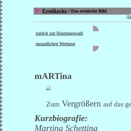
Erotikecke
/
Das erotische Bild
[
Da
zurück zur Hauptauswahl
monatlichen Wertung
mARTina
Vergrößern
Zum
auf das g
Kurzbiografie:
Martina Schettina