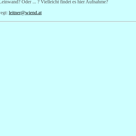
Leinwand? Oder ... ? Vielleicht findet es hier Aufnahme?
wegt:
leitner@wiend.at