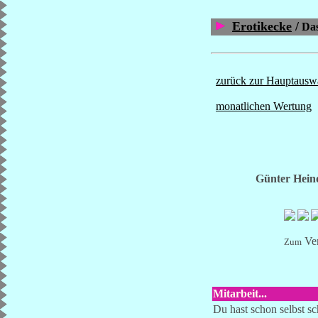
Erotikecke
/
Das
zurück zur Hauptausw
monatlichen Wertung
Günter Hein
Ve
Zum
Mitarbeit...
Du hast schon selbst s