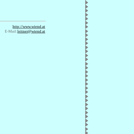
http://www.wiend.at
E-Mail:
leitner@wiend.at