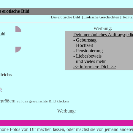
 erotische Bild
[
Das erotische Bild
] [
Erotische Geschichten
] [
Konta
Werbung:
ahl
Dein persönliches Auftragsgedi
- Geburtstag
- Hochzeit
- Pensionierung
- Liebesbeweis
- und vieles mehr
>> informiere Dich >>
drichs
rgrößern
auf das gewünschte Bild klicken
Werbung:
chöne Fotos von Dir machen lassen, oder machst sie von jemand andere