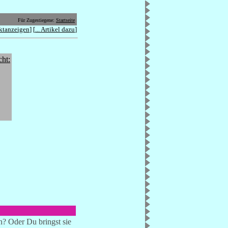
Für Zugestiegene:
Startseite
ktanzeigen
] [
... Artikel dazu
]
cht:
n? Oder Du bringst sie