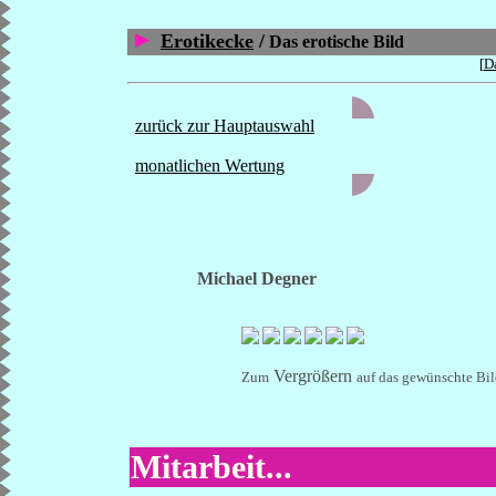
Erotikecke
/
Das erotische Bild
[
Da
zurück zur Hauptauswahl
monatlichen Wertung
Michael Degner
Vergrößern
Zum
auf das gewünschte Bil
Mitarbeit...