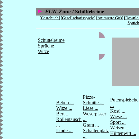
FUN
-Zone
/
Schüttelreime
[
Gästebuch
] [
Gesellschaftsspiele
] [
Animierte Gifs
] [
Downlo
Sprüc
Schüttelreime
Sprüche
Witze
Pizza-
Putenspießche
Beben ...
Schnitte ...
...
Witze ...
Liese ...
Kost' ...
Bert ...
Weserpisser
Wiese ...
Rollentausch
...
Sport ...
...
Gram ...
Weisen ...
Linde ...
Schattenplatz
Hüttenwirt ...
...