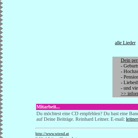
alle Lieder
Dein per
- Geburt
- Hochze
- Pensio
- Liebes
- und vi
>> infor
Mitarbeit...
Du möchtest eine CD empfehlen? Du hast eine Band?
auf Deine Beiträge. Reinhard Leitner. E-mail:
leitn
http://www.wiend.at