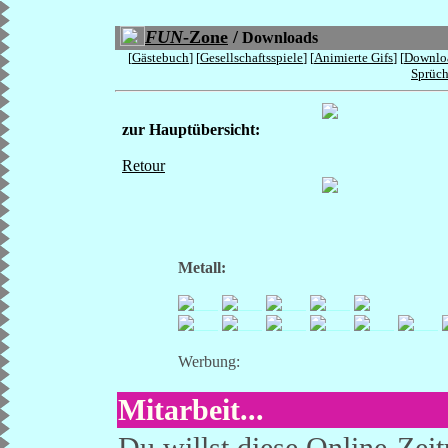
FUN
-Zone
/
Downloads
[
Gästebuch
] [
Gesellschaftsspiele
] [
Animierte Gifs
] [
Downlo
Sprüc
zur Hauptübersicht:
Retour
Metall:
Werbung:
Mitarbeit...
Du willst diese Online-Zei